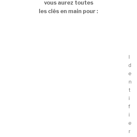
vous aurez toutes
les clés en main pour :
I
d
e
n
t
i
f
i
e
r