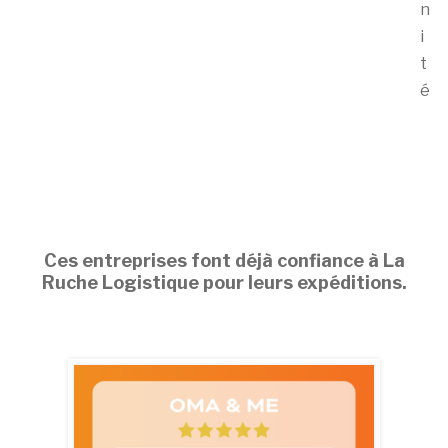
n
i
t
é
Ces entreprises font déjà confiance à La
Ruche Logistique pour leurs expéditions.