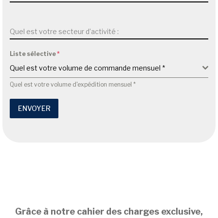
Quel est votre secteur d’activité :
Liste sélective
*
Quel est votre volume de commande mensuel *
Quel est votre volume d'expédition mensuel *
Ce formulaire vous redirigera vers une autre page une fo
ENVOYER
Grâce à notre cahier des charges exclusive,